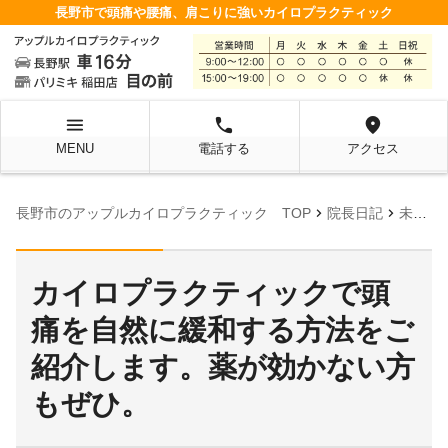
長野市で頭痛や腰痛、肩こりに強いカイロプラクティック
menu
local_phone
location_on
MENU
電話する
アクセス
chevron_right
chevron_right
chevr
長野市のアップルカイロプラクティック TOP
院長日記
未分類
カイロプラクティックで頭
痛を自然に緩和する方法をご
紹介します。薬が効かない方
もぜひ。