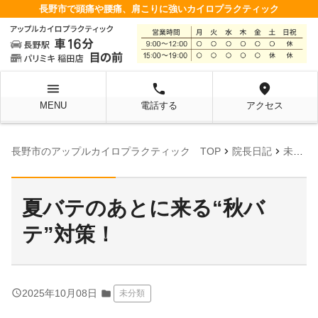
長野市で頭痛や腰痛、肩こりに強いカイロプラクティック
menu
local_phone
location_on
MENU
電話する
アクセス
chevron_right
chevron_right
chevr
長野市のアップルカイロプラクティック TOP
院長日記
未分類
夏バテのあとに来る“秋バ
テ”対策！
query_builder
2025年10月08日
folder
未分類