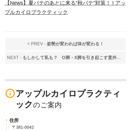
【News】夏バテのあとに来る“秋バテ”対策！ | アッ
プルカイロプラクティック
< PREV -
姿勢が変われば体が変わる！
NEXT -
もしかして私も？ O脚・X脚を引き起こす意外なクセとは
info_outline
アップルカイロプラクティ
ック
住所
〒381-0042