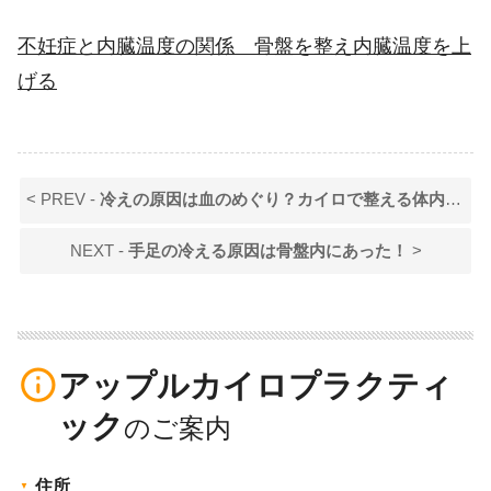
不妊症と内臓温度の関係 骨盤を整え内臓温度を上
げる
< PREV -
冷えの原因は血のめぐり？カイロで整える体内循環のはなし
NEXT -
手足の冷える原因は骨盤内にあった！
>
info_outline
アップルカイロプラクティ
ック
住所