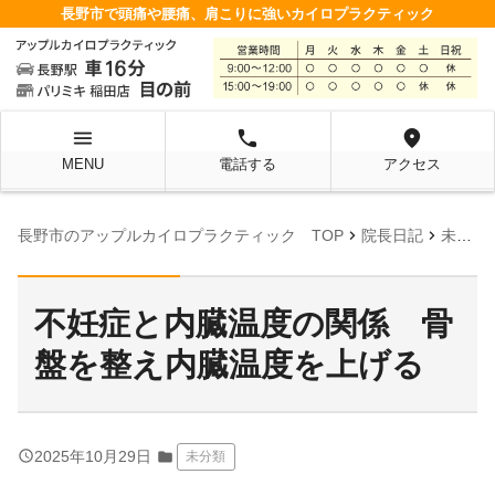
長野市で頭痛や腰痛、肩こりに強いカイロプラクティック
menu
local_phone
location_on
MENU
電話する
アクセス
chevron_right
chevron_right
chevr
長野市のアップルカイロプラクティック TOP
院長日記
未分類
不妊症と内臓温度の関係 骨
盤を整え内臓温度を上げる
query_builder
2025年10月29日
folder
未分類