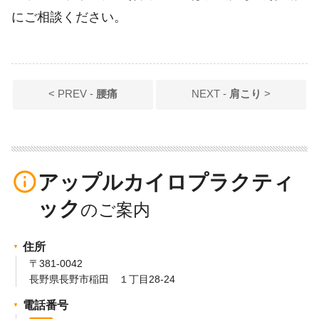
にご相談ください。
< PREV -
腰痛
NEXT -
肩こり
>
info_outline
アップルカイロプラクティ
ック
住所
〒381-0042
長野県長野市稲田 １丁目28-24
電話番号